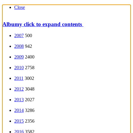
Close
Albumy
click to expand contents
2007
500
2008
942
2009
2400
2010
2758
2011
3002
2012
3048
2013
2027
2014
3286
2015
2356
2016
3582