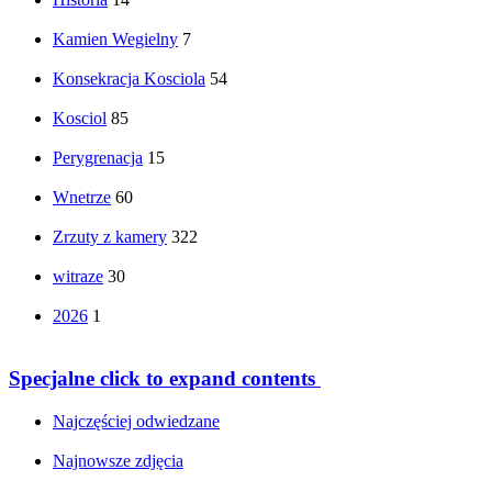
Kamien Wegielny
7
Konsekracja Kosciola
54
Kosciol
85
Perygrenacja
15
Wnetrze
60
Zrzuty z kamery
322
witraze
30
2026
1
Specjalne
click to expand contents
Najczęściej odwiedzane
Najnowsze zdjęcia