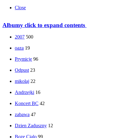
Close
Albumy
click to expand contents
2007
500
oaza
19
Prymicje
96
Odpust
23
mikolaj
22
Andrzejki
16
Koncert BC
42
zabawa
47
Dzien Zaduszny
12
Boze Cialo
99