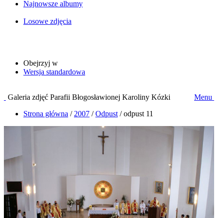
Najnowsze albumy
Losowe zdjęcia
Obejrzyj w
Wersja standardowa
Galeria zdjęć Parafii Błogosławionej Karoliny Kózki
Menu
Strona główna
/
2007
/
Odpust
/
odpust 11