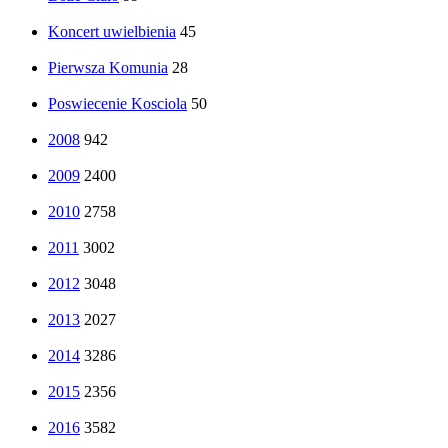
Koncert uwielbienia
45
Pierwsza Komunia
28
Poswiecenie Kosciola
50
2008
942
2009
2400
2010
2758
2011
3002
2012
3048
2013
2027
2014
3286
2015
2356
2016
3582