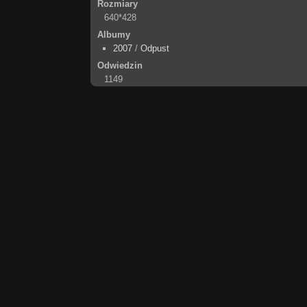
Rozmiary
640*428
Albumy
2007
/
Odpust
Odwiedzin
1149